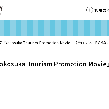
利用ガ
kosuka Tourism Promotion Movie」【テロップ、BGMな
uka Tourism Promotion M