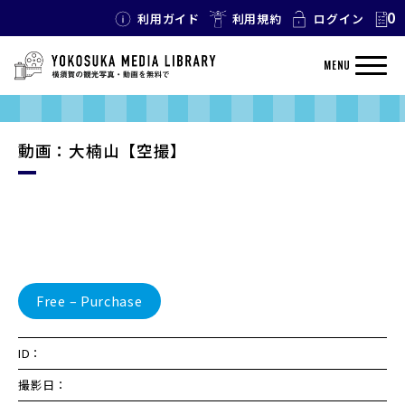
0
利用ガイド
利用規約
ログイン
MENU
動画：大楠山【空撮】
Free – Purchase
ID：
撮影日：