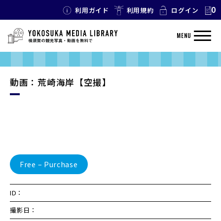
0
利用ガイド
利用規約
ログイン
MENU
動画：荒崎海岸【空撮】
Free – Purchase
ID：
撮影日：