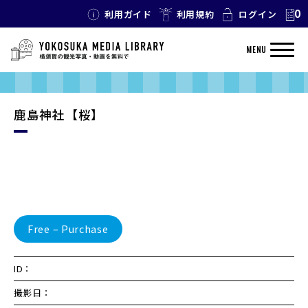
0
利用ガイド
利用規約
ログイン
MENU
鹿島神社【桜】
Free – Purchase
ID：
撮影日：