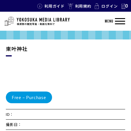
0
利用ガイド
利用規約
ログイン
MENU
東叶神社
Free – Purchase
ID：
撮影日：