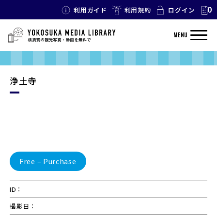
0
利用ガイド
利用規約
ログイン
MENU
浄土寺
Free – Purchase
ID：
撮影日：