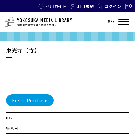
0
利用ガイド
利用規約
ログイン
MENU
東光寺【寺】
Free – Purchase
ID：
撮影日：