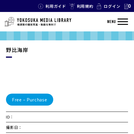
0
利用ガイド
利用規約
ログイン
MENU
野比海岸
Free – Purchase
ID：
撮影日：