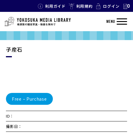
0
利用ガイド
利用規約
ログイン
MENU
子産石
Free – Purchase
ID：
撮影日：