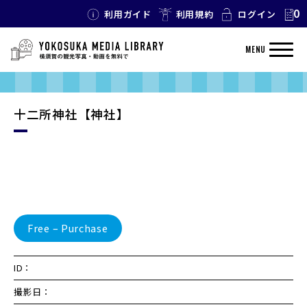
0
利用ガイド
利用規約
ログイン
MENU
十二所神社【神社】
Free – Purchase
ID：
撮影日：