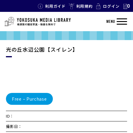
0
利用ガイド
利用規約
ログイン
MENU
光の丘水辺公園【スイレン】
Free – Purchase
ID：
撮影日：