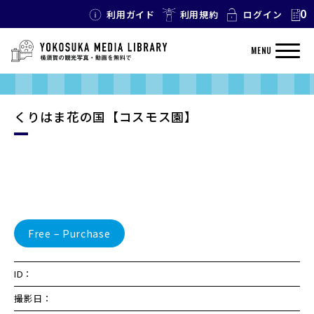
0
利用ガイド
利用規約
ログイン
MENU
くりはま花の国【コスモス園】
Free – Purchase
ID：
撮影日：