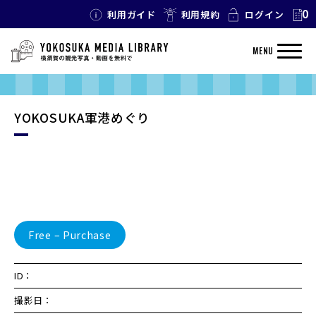
0
利用ガイド
利用規約
ログイン
MENU
YOKOSUKA軍港めぐり
Free – Purchase
ID：
撮影日：