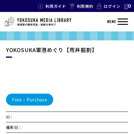
0
利用ガイド
利用規約
ログイン
MENU
YOKOSUKA軍港めぐり【荒井掘割】
Free – Purchase
ID：
撮影日：