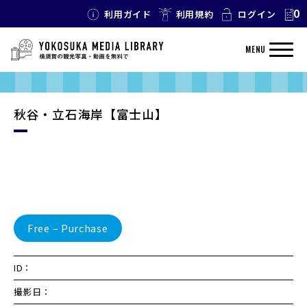
0
利用ガイド
利用規約
ログイン
MENU
秋谷・立石海岸【富士山】
Free – Purchase
ID：
撮影日：