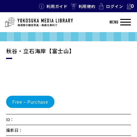
0
利用ガイド
利用規約
ログイン
MENU
秋谷・立石海岸【富士山】
Free – Purchase
ID：
撮影日：