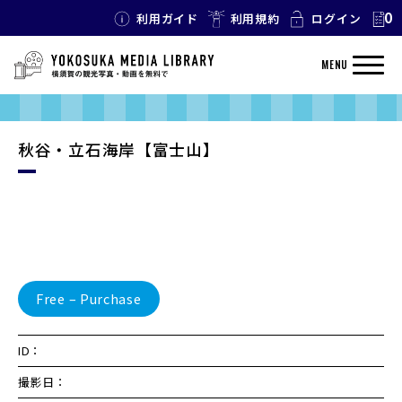
0
利用ガイド
利用規約
ログイン
MENU
秋谷・立石海岸【富士山】
Free – Purchase
ID：
撮影日：