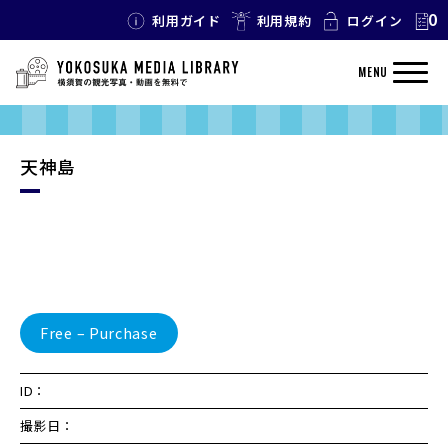
0
利用ガイド
利用規約
ログイン
MENU
天神島
Free – Purchase
ID：
撮影日：