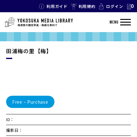
0
利用ガイド
利用規約
ログイン
MENU
田浦梅の里【梅】
Free – Purchase
ID：
撮影日：