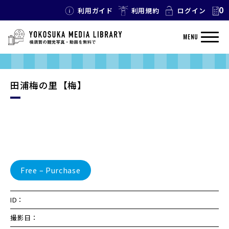
0
利用ガイド
利用規約
ログイン
MENU
田浦梅の里【梅】
Free – Purchase
ID：
撮影日：