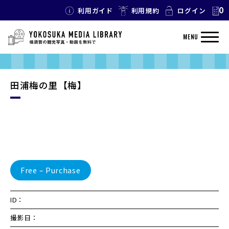
0
利用ガイド
利用規約
ログイン
MENU
田浦梅の里【梅】
Free – Purchase
ID：
撮影日：