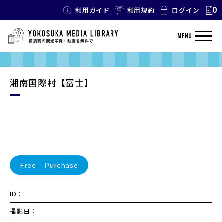
0
利用ガイド
利用規約
ログイン
MENU
湘南国際村【富士】
Free – Purchase
ID：
撮影日：