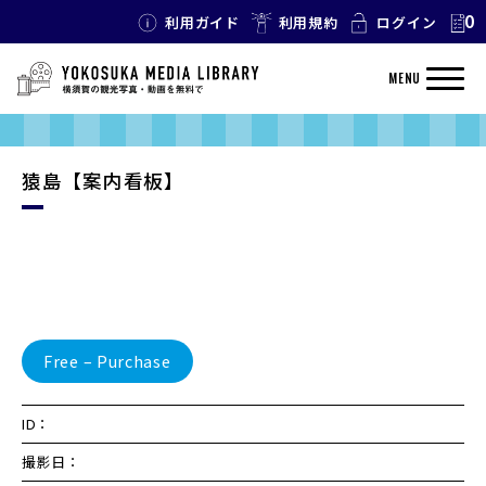
0
利用ガイド
利用規約
ログイン
MENU
猿島【案内看板】
Free – Purchase
ID：
撮影日：