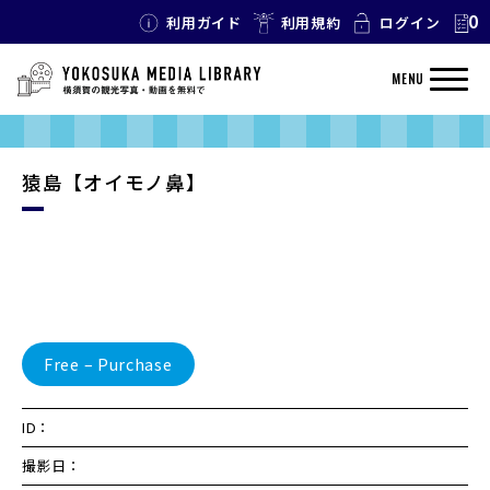
0
利用ガイド
利用規約
ログイン
MENU
猿島【オイモノ鼻】
Free – Purchase
ID：
撮影日：