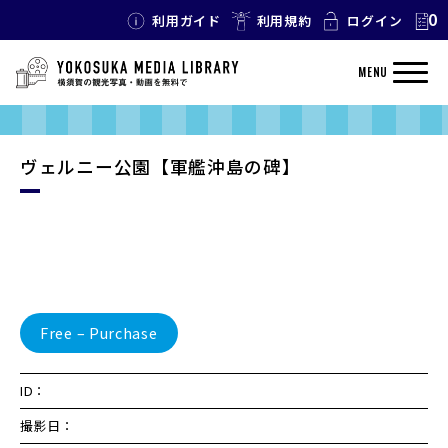
0
利用ガイド
利用規約
ログイン
MENU
ヴェルニー公園【軍艦沖島の碑】
Free – Purchase
ID：
撮影日：