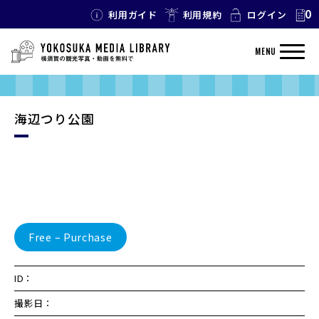
0
利用ガイド
利用規約
ログイン
MENU
海辺つり公園
Free – Purchase
ID：
撮影日：