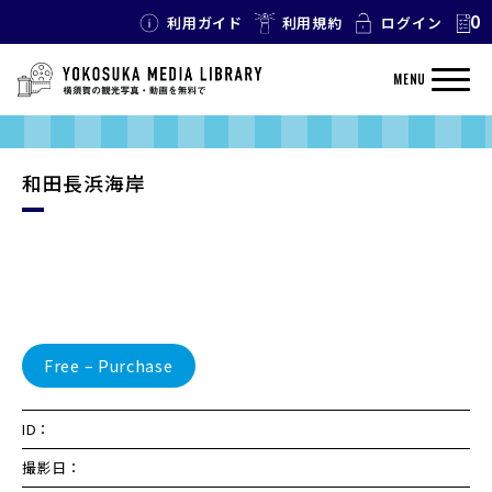
0
利用ガイド
利用規約
ログイン
MENU
和田長浜海岸
Free – Purchase
ID：
撮影日：