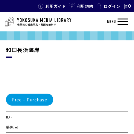
0
利用ガイド
利用規約
ログイン
MENU
和田長浜海岸
Free – Purchase
ID：
撮影日：