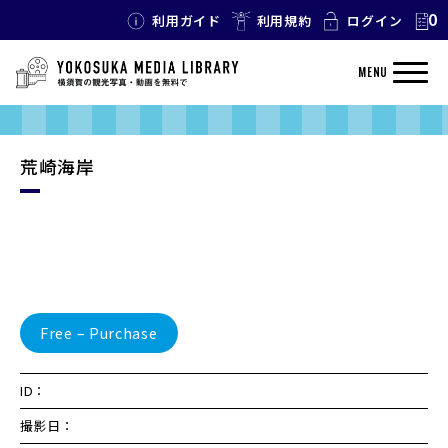
0
利用ガイド
利用規約
ログイン
MENU
荒崎海岸
Free – Purchase
ID：
撮影日：