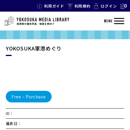
0
利用ガイド
利用規約
ログイン
MENU
YOKOSUKA軍港めぐり
Free – Purchase
ID：
撮影日：