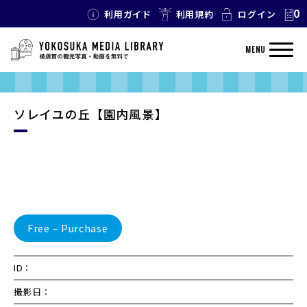
0
利用ガイド
利用規約
ログイン
MENU
ソレイユの丘【園内風景】
Free – Purchase
ID：
撮影日：