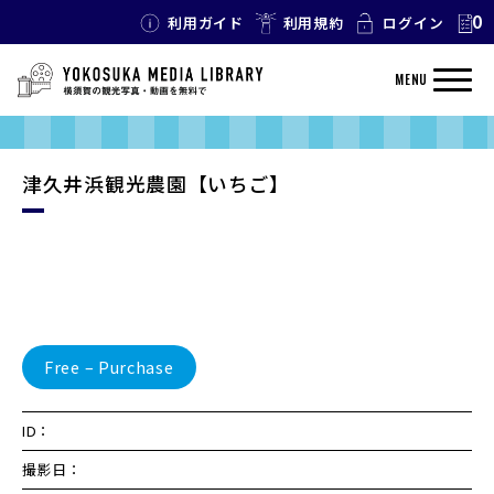
0
利用ガイド
利用規約
ログイン
MENU
津久井浜観光農園【いちご】
Free – Purchase
ID：
撮影日：