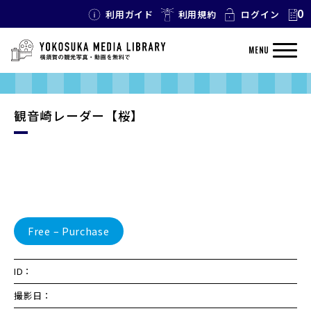
0
利用ガイド
利用規約
ログイン
MENU
観音崎レーダー【桜】
Free – Purchase
ID：
撮影日：