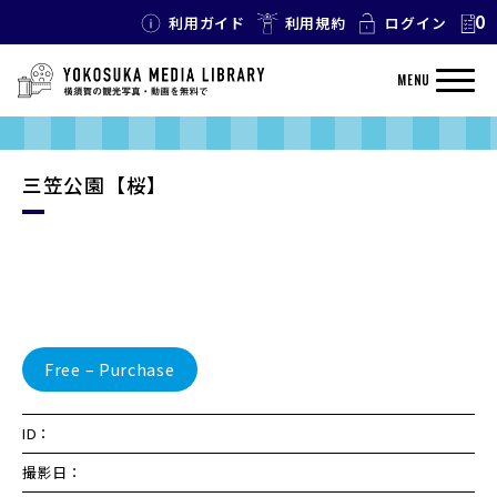
0
利用ガイド
利用規約
ログイン
MENU
三笠公園【桜】
Free – Purchase
ID：
撮影日：