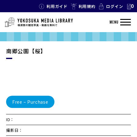
0
利用ガイド
利用規約
ログイン
MENU
南郷公園【桜】
Free – Purchase
ID：
撮影日：