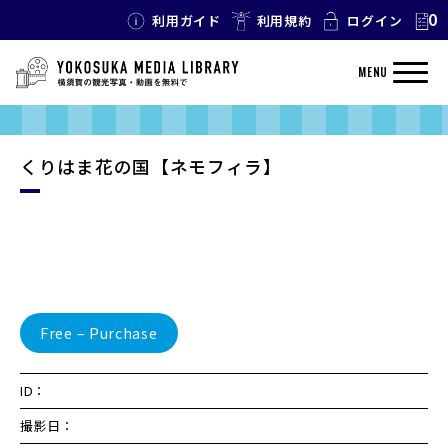
0
利用ガイド
利用規約
ログイン
MENU
くりはま花の国【ネモフィラ】
Free – Purchase
ID：
撮影日：