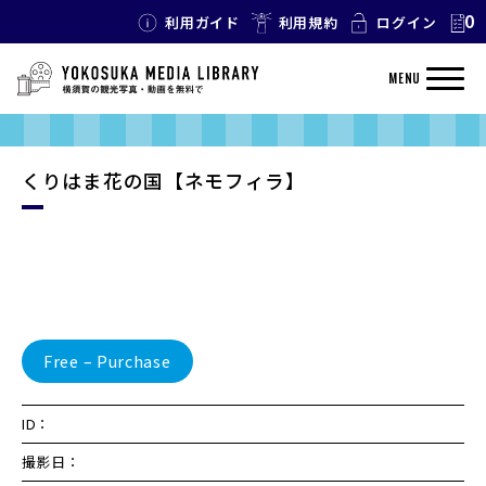
0
利用ガイド
利用規約
ログイン
MENU
くりはま花の国【ネモフィラ】
Free – Purchase
ID：
撮影日：