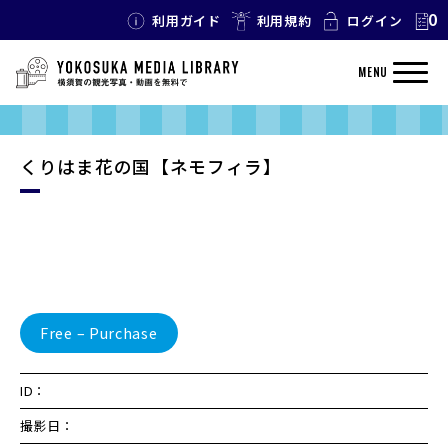
0
利用ガイド
利用規約
ログイン
MENU
くりはま花の国【ネモフィラ】
Free – Purchase
ID：
撮影日：