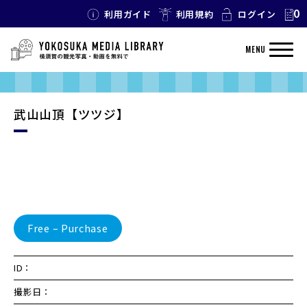
0
利用ガイド
利用規約
ログイン
MENU
武山山頂【ツツジ】
Free – Purchase
ID：
撮影日：