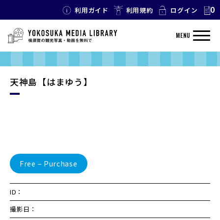
0
利用ガイド
利用規約
ログイン
MENU
天神島【はまゆう】
Free – Purchase
ID：
撮影日：