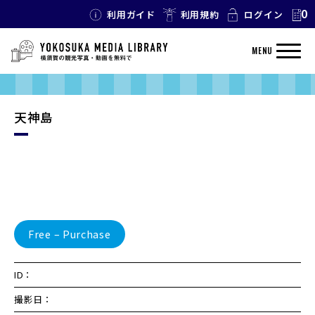
0
利用ガイド
利用規約
ログイン
MENU
天神島
Free – Purchase
ID：
撮影日：