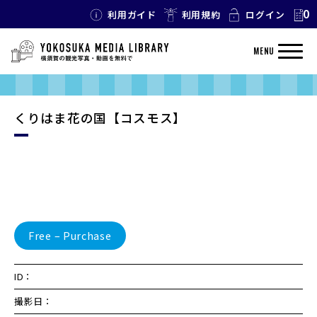
0
利用ガイド
利用規約
ログイン
MENU
くりはま花の国【コスモス】
Free – Purchase
ID：
撮影日：