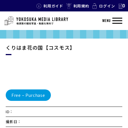
0
利用ガイド
利用規約
ログイン
MENU
くりはま花の国【コスモス】
Free – Purchase
ID：
撮影日：