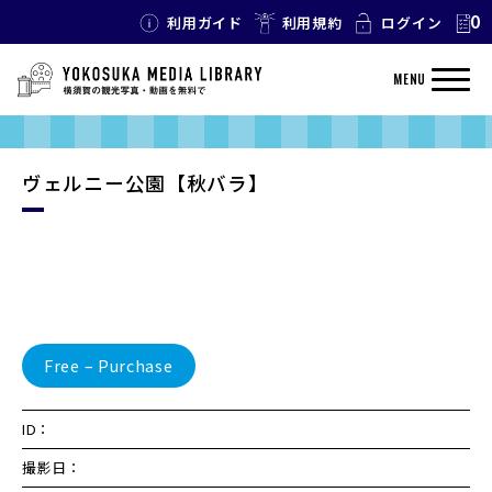
0
利用ガイド
利用規約
ログイン
MENU
ヴェルニー公園【秋バラ】
Free – Purchase
ID：
撮影日：