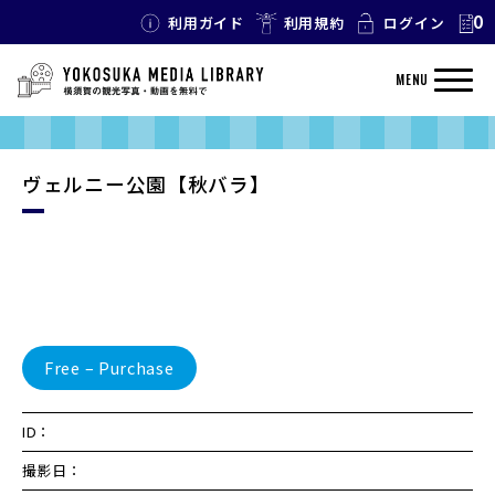
0
利用ガイド
利用規約
ログイン
MENU
ヴェルニー公園【秋バラ】
Free – Purchase
ID：
撮影日：