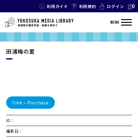
0
利用ガイド
利用規約
ログイン
MENU
田浦梅の里
Free – Purchase
ID：
撮影日：