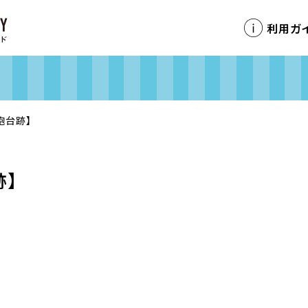
利用ガ
砲台跡】
跡】