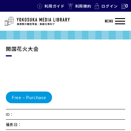
0
利用ガイド
利用規約
ログイン
MENU
開国花火大会
Free – Purchase
ID：
撮影日：