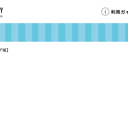
利用ガ
プ場】
】