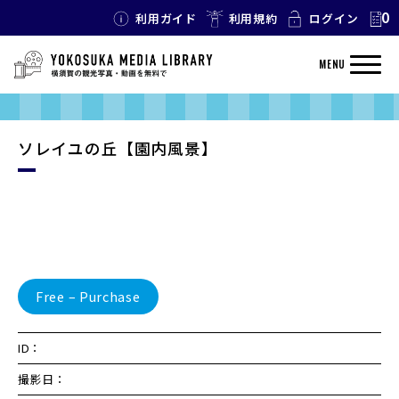
0
利用ガイド
利用規約
ログイン
MENU
ソレイユの丘【園内風景】
Free – Purchase
ID：
撮影日：